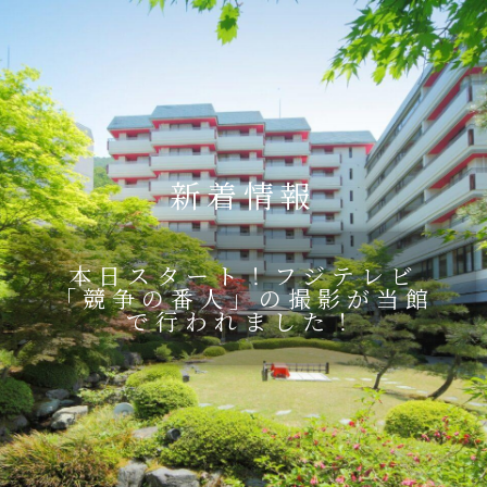
新着情報
本日スタート！フジテレビ
「競争の番人」の撮影が当館
で行われました！