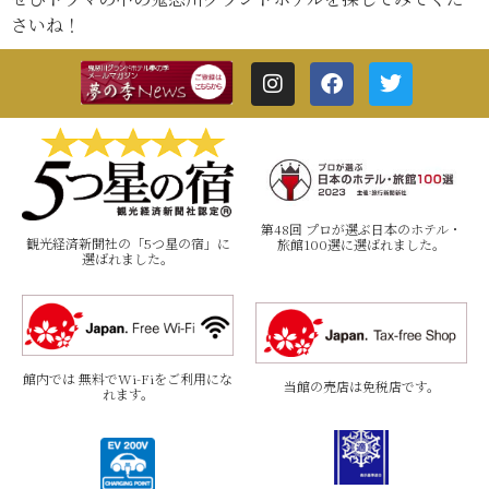
さいね！
第48回 プロが選ぶ日本のホテル・
観光経済新聞社の「5つ星の宿」に
旅館100選に選ばれました。
選ばれました。
館内では 無料でWi-Fiをご利用にな
当館の売店は免税店です。
れます。