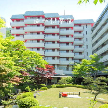
夢季倶楽部