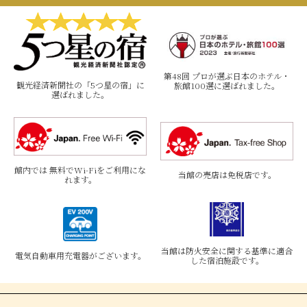
第48回 プロが選ぶ日本のホテル・
観光経済新聞社の「5つ星の宿」に
旅館100選に選ばれました。
選ばれました。
館内では 無料でWi-Fiをご利用にな
当館の売店は免税店です。
れます。
当館は防火安全に関する基準に適合
電気自動車用充電器がございます。
した宿泊施設です。