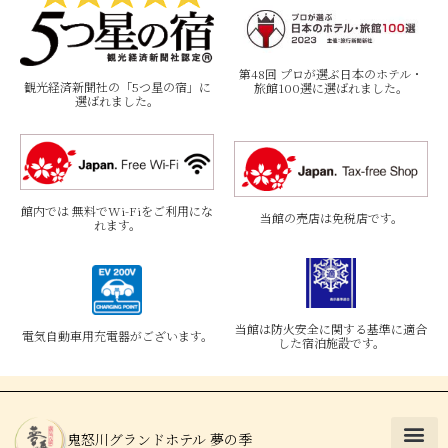
第48回 プロが選ぶ日本のホテル・
観光経済新聞社の「5つ星の宿」に
旅館100選に選ばれました。
選ばれました。
館内では 無料でWi-Fiをご利用にな
当館の売店は免税店です。
れます。
当館は防火安全に関する基準に適合
電気自動車用充電器がございます。
した宿泊施設です。
鬼怒川グランドホテル 夢の季