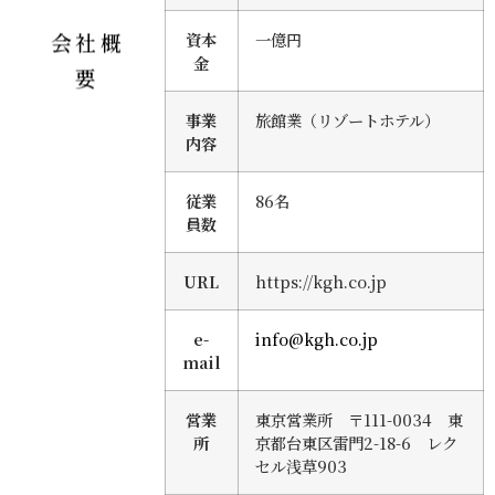
会社概
資本
一億円
金
要
事業
旅館業（リゾートホテル）
内容
従業
86名
員数
URL
https://kgh.co.jp
e-
info@kgh.co.jp
mail
営業
東京営業所 〒111-0034 東
所
京都台東区雷門2-18-6 レク
セル浅草903