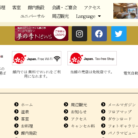
料理
客室
館内施設
会議・ご宴会
アクセス
ユニバーサル
周辺観光
Language
本の
館内では 無料でWi-Fiをご利
当館の売店は免税店です。
電気自
選ば
用になれます。
ホーム
周辺観光
メールマガジン
温泉
お知らせ
フロアマップ
客室
アクセス
ダウンロード
お料理
キャンセル料
フォトギャラリ
館内施設
パノラマビュー