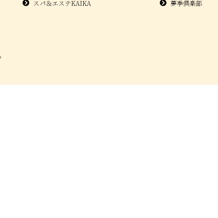
スパ＆エステKAIKA
夢季倶楽部
〉