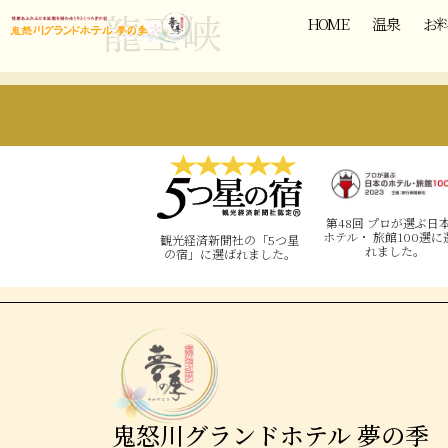
龍王峡
HOME
温泉
お
第48回 プロが選ぶ日
ホテル・ 旅館100選に
観光経済新聞社の「5つ星
れました。
の宿」に選ばれました。
鬼怒川グランドホテル 夢の季