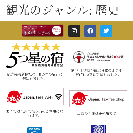
観光のジャンル:
歴史
第48回 プロが選ぶ日本のホテル・
観光経済新聞社の「5つ星の宿」に
旅館100選に選ばれました。
選ばれました。
館内では 無料でWi-Fiをご利用にな
当館の売店は免税店です。
れます。